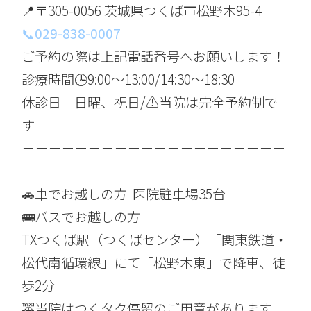
📍〒305-0056 茨城県つくば市松野木95-4
📞
029-838-0007
ご予約の際は上記電話番号へお願いします！
診療時間🕒9:00〜13:00/14:30〜18:30
休診日 日曜、祝日/⚠️当院は完全予約制で
す
－－－－－－－－－－－－－－－－－－－－
－－－－－－－
🚗車でお越しの方 医院駐車場35台
🚌バスでお越しの方
TXつくば駅（つくばセンター）「関東鉄道・
松代南循環線」にて「松野木東」で降車、徒
歩2分
🚕当院はつくタク停留のご用意があります