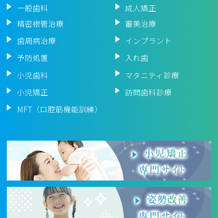
一般歯科
成人矯正
精密根管治療
審美治療
歯周病治療
インプラント
予防処置
入れ歯
小児歯科
マタニティ診療
小児矯正
訪問歯科診療
MFT（口腔筋機能訓練）