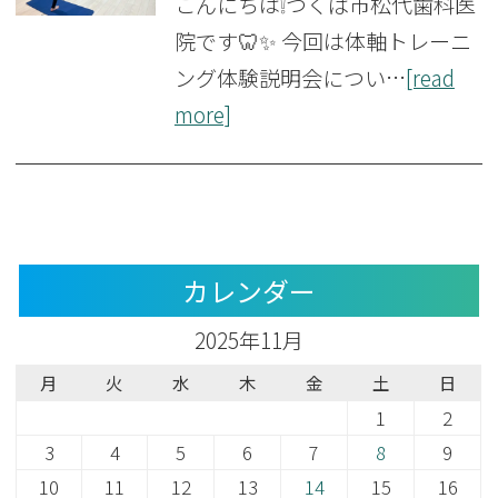
こんにちは❕つくば市松代歯科医
院です🦷✨ 今回は体軸トレーニ
ング体験説明会につい…
[read
more]
カレンダー
2025年11月
月
火
水
木
金
土
日
1
2
3
4
5
6
7
8
9
10
11
12
13
14
15
16